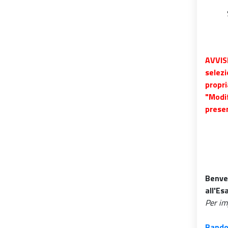
AVVISI
selezi
propri
"Modif
prese
Benve
all'Es
Per im
Bando