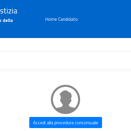
stizia
Home Candidato
o della