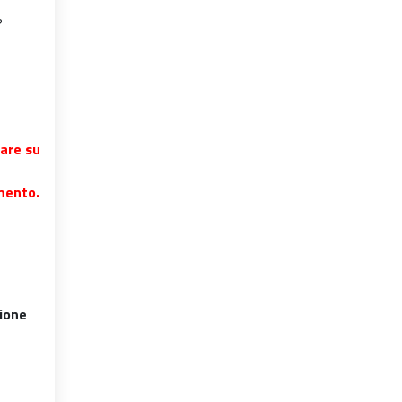
?
care su
mento.
ione